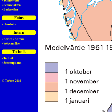
»
Schneewette
»
Schneefakten
»
Badestellen
Fotos
»
Hausfotos
Intern
»
Karten / Anreise
»
Webcam live
Technik
»
Technik
»
Seitenupdates
© Torben 2019