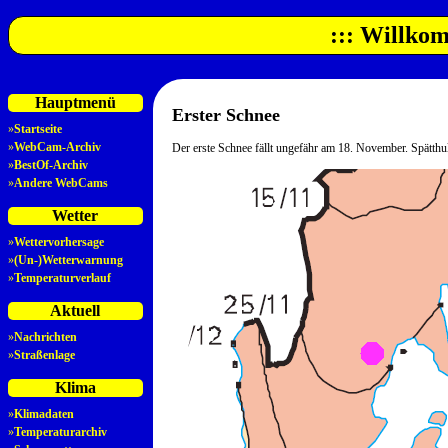
::: Willkom
Hauptmenü
Erster Schnee
»
Startseite
»
WebCam-Archiv
Der erste Schnee fällt ungefähr am 18. November. Spätthult
»
BestOf-Archiv
»
Andere WebCams
Wetter
»
Wettervorhersage
»
(Un-)Wetterwarnung
»
Temperaturverlauf
Aktuell
»
Nachrichten
»
Straßenlage
Klima
»
Klimadaten
»
Temperaturarchiv