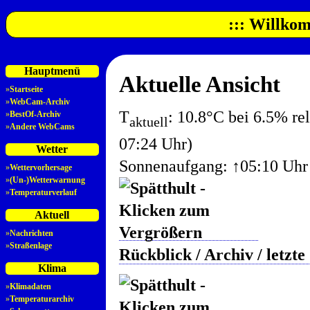
::: Willkom
Hauptmenü
Aktuelle Ansicht
»
Startseite
»
WebCam-Archiv
T
: 10.8°C bei 6.5% re
»
BestOf-Archiv
aktuell
»
Andere WebCams
07:24 Uhr)
Wetter
Sonnenaufgang: ↑05:10 Uhr
»
Wettervorhersage
»
(Un-)Wetterwarnung
»
Temperaturverlauf
Aktuell
»
Nachrichten
»
Straßenlage
Rückblick / Archiv / letzt
Klima
»
Klimadaten
»
Temperaturarchiv