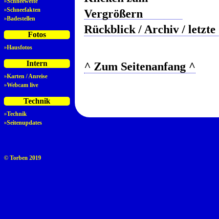
»
Schneewette
»
Schneefakten
»
Badestellen
Rückblick / Archiv / letzt
Fotos
»
Hausfotos
Intern
^ Zum Seitenanfang ^
»
Karten / Anreise
»
Webcam live
Technik
»
Technik
»
Seitenupdates
© Torben 2019