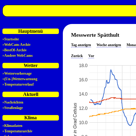
Hauptmenü
Messwerte Spätthult
»
Startseite
»
WebCam-Archiv
Tag anzeigen
Woche anzeigen
Monat
»
BestOf-Archiv
»
Andere WebCams
Zurück
Vor
18.0
Wetter
»
Wettervorhersage
»
(Un-)Wetterwarnung
16.0
»
Temperaturverlauf
14.0
Aktuell
»
Nachrichten
Temperatur in Grad Celsius
12.0
»
Straßenlage
Klima
10.0
»
Klimadaten
»
Temperaturarchiv