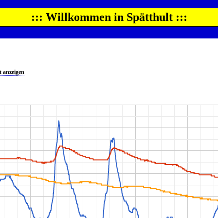
::: Willkommen in Spätthult :::
 anzeigen