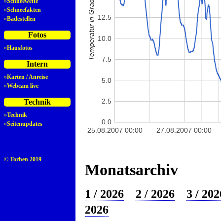
Temperatur in Grad Celsius
»
Schneewette
»
Schneefakten
12.5
»
Badestellen
Fotos
10.0
»
Hausfotos
7.5
Intern
»
Karten / Anreise
5.0
»
Webcam live
2.5
Technik
»
Technik
0.0
»
Seitenupdates
25.08.2007 00:00
27.08.2007 00:00
© Torben 2019
Monatsarchiv
1 / 2026
2 / 2026
3 / 202
2026