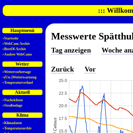
::: Willkom
Hauptmenü
Messwerte Spätthul
»
Startseite
»
WebCam-Archiv
Tag anzeigen
Woche an
»
BestOf-Archiv
»
Andere WebCams
Wetter
Zurück
Vor
»
Wettervorhersage
»
(Un-)Wetterwarnung
25.0
»
Temperaturverlauf
Aktuell
22.5
»
Nachrichten
»
Straßenlage
20.0
Klima
17.5
»
Klimadaten
»
Temperaturarchiv
15.0