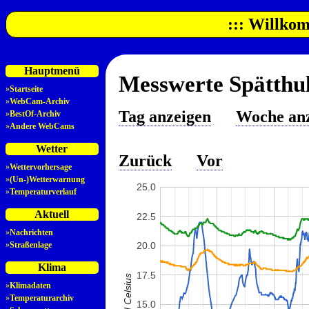
::: Willkom
Hauptmenü
Messwerte Spätthul
»
Startseite
»
WebCam-Archiv
Tag anzeigen
Woche an
»
BestOf-Archiv
»
Andere WebCams
Wetter
Zurück
Vor
»
Wettervorhersage
»
(Un-)Wetterwarnung
25.0
»
Temperaturverlauf
Aktuell
22.5
»
Nachrichten
»
Straßenlage
20.0
Klima
17.5
»
Klimadaten
»
Temperaturarchiv
15.0