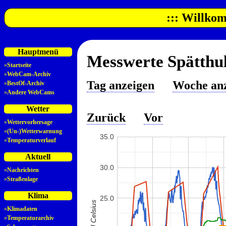
::: Willkom
Hauptmenü
Messwerte Spätthul
»
Startseite
»
WebCam-Archiv
Tag anzeigen
Woche an
»
BestOf-Archiv
»
Andere WebCams
Wetter
Zurück
Vor
»
Wettervorhersage
»
(Un-)Wetterwarnung
35.0
»
Temperaturverlauf
Aktuell
30.0
»
Nachrichten
»
Straßenlage
Klima
25.0
»
Klimadaten
»
Temperaturarchiv