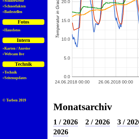
Temperatur in Grad Celsius
»
Schneewette
20.0
»
Schneefakten
»
Badestellen
15.0
Fotos
»
Hausfotos
10.0
Intern
»
Karten / Anreise
»
Webcam live
5.0
Technik
»
Technik
0.0
»
Seitenupdates
24.06.2018 00:00
26.06.2018 00:00
© Torben 2019
Monatsarchiv
1 / 2026
2 / 2026
3 / 202
2026