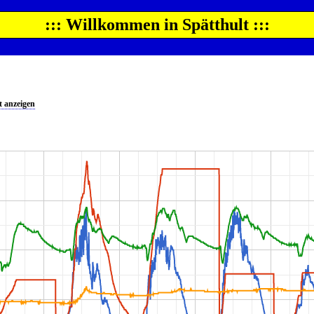
::: Willkommen in Spätthult :::
 anzeigen