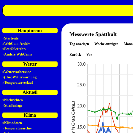
Hauptmenü
Messwerte Spätthult
»
Startseite
»
WebCam-Archiv
Tag anzeigen
Woche anzeigen
Monat
»
BestOf-Archiv
»
Andere WebCams
Zurück
Vor
30.0
Wetter
»
Wettervorhersage
»
(Un-)Wetterwarnung
»
Temperaturverlauf
25.0
Aktuell
»
Nachrichten
Temperatur in Grad Celsius
20.0
»
Straßenlage
Klima
»
Klimadaten
15.0
»
Temperaturarchiv