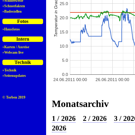
Temperatur in Grad Celsius
»
Schneewette
25.0
»
Schneefakten
»
Badestellen
20.0
Fotos
»
Hausfotos
15.0
Intern
10.0
»
Karten / Anreise
»
Webcam live
5.0
Technik
»
Technik
0.0
»
Seitenupdates
24.06.2011 00:00
26.06.2011 00:00
© Torben 2019
Monatsarchiv
1 / 2026
2 / 2026
3 / 202
2026