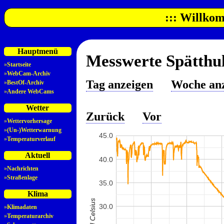
::: Willkom
Hauptmenü
Messwerte Spätthul
»
Startseite
»
WebCam-Archiv
Tag anzeigen
Woche an
»
BestOf-Archiv
»
Andere WebCams
Wetter
Zurück
Vor
»
Wettervorhersage
»
(Un-)Wetterwarnung
45.0
»
Temperaturverlauf
Aktuell
40.0
»
Nachrichten
»
Straßenlage
35.0
Klima
30.0
»
Klimadaten
»
Temperaturarchiv