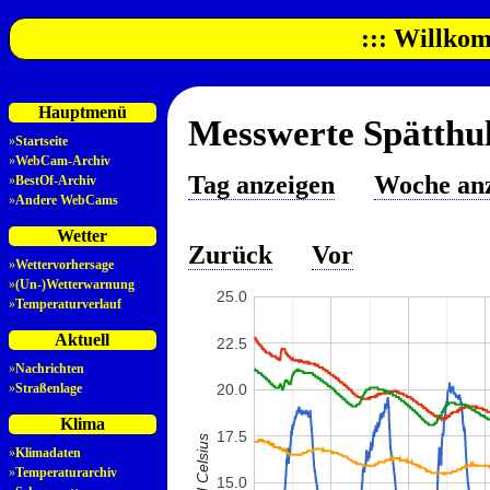
::: Willkom
Hauptmenü
Messwerte Spätthul
»
Startseite
»
WebCam-Archiv
Tag anzeigen
Woche an
»
BestOf-Archiv
»
Andere WebCams
Wetter
Zurück
Vor
»
Wettervorhersage
»
(Un-)Wetterwarnung
25.0
»
Temperaturverlauf
Aktuell
22.5
»
Nachrichten
»
Straßenlage
20.0
Klima
17.5
»
Klimadaten
»
Temperaturarchiv
15.0