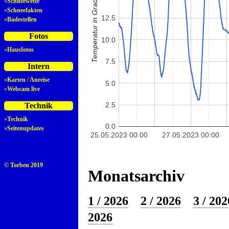
Temperatur in Grad Celsius
»
Schneewette
»
Schneefakten
12.5
»
Badestellen
Fotos
10.0
»
Hausfotos
7.5
Intern
»
Karten / Anreise
5.0
»
Webcam live
2.5
Technik
»
Technik
0.0
»
Seitenupdates
25.05.2023 00:00
27.05.2023 00:00
© Torben 2019
Monatsarchiv
1 / 2026
2 / 2026
3 / 202
2026