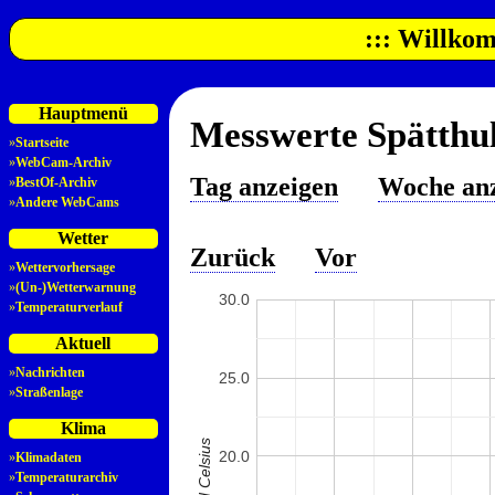
::: Willkom
Hauptmenü
Messwerte Spätthul
»
Startseite
»
WebCam-Archiv
Tag anzeigen
Woche an
»
BestOf-Archiv
»
Andere WebCams
Wetter
Zurück
Vor
»
Wettervorhersage
»
(Un-)Wetterwarnung
30.0
»
Temperaturverlauf
Aktuell
»
Nachrichten
25.0
»
Straßenlage
Klima
20.0
»
Klimadaten
»
Temperaturarchiv