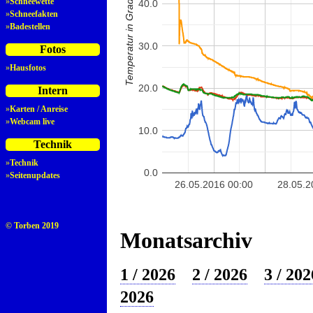
Temperatur in Grad Celsius
»
Schneewette
40.0
»
Schneefakten
»
Badestellen
30.0
Fotos
»
Hausfotos
20.0
Intern
»
Karten / Anreise
»
Webcam live
10.0
Technik
»
Technik
0.0
»
Seitenupdates
26.05.2016 00:00
28.05.2
© Torben 2019
Monatsarchiv
1 / 2026
2 / 2026
3 / 202
2026