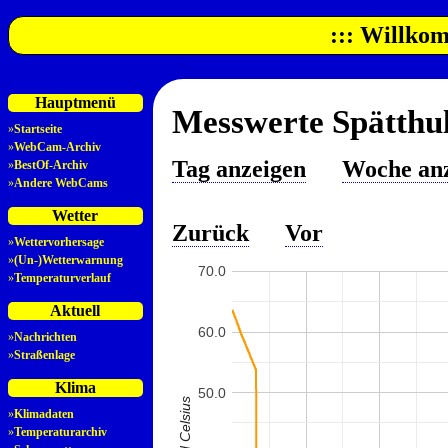
::: Willkom
Hauptmenü
Messwerte Spätthul
»
Startseite
»
WebCam-Archiv
Tag anzeigen
Woche an
»
BestOf-Archiv
»
Andere WebCams
Wetter
Zurück
Vor
»
Wettervorhersage
»
(Un-)Wetterwarnung
70.0
»
Temperaturverlauf
Aktuell
60.0
»
Nachrichten
»
Straßenlage
Klima
50.0
»
Klimadaten
»
Temperaturarchiv