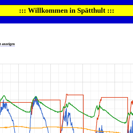
::: Willkommen in Spätthult :::
 anzeigen