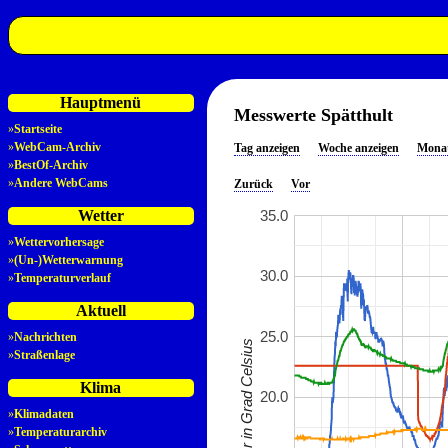
Hauptmenü
Messwerte Spätthult
»
Startseite
»
WebCam-Archiv
Tag anzeigen
Woche anzeigen
Monat
»
BestOf-Archiv
»
Andere WebCams
Zurück
Vor
35.0
Wetter
»
Wettervorhersage
»
(Un-)Wetterwarnung
30.0
»
Temperaturverlauf
Aktuell
25.0
»
Nachrichten
Temperatur in Grad Celsius
»
Straßenlage
Klima
20.0
»
Klimadaten
»
Temperaturarchiv