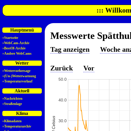
::: Willkom
Hauptmenü
Messwerte Spätthul
»
Startseite
»
WebCam-Archiv
Tag anzeigen
Woche an
»
BestOf-Archiv
»
Andere WebCams
Wetter
Zurück
Vor
»
Wettervorhersage
»
(Un-)Wetterwarnung
50.0
»
Temperaturverlauf
Aktuell
»
Nachrichten
40.0
»
Straßenlage
Klima
30.0
»
Klimadaten
»
Temperaturarchiv