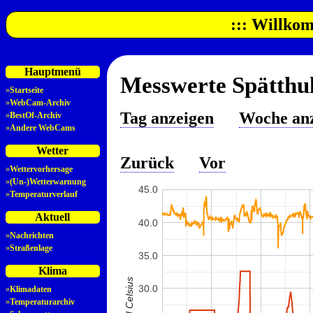
::: Willkom
Hauptmenü
Messwerte Spätthul
»
Startseite
»
WebCam-Archiv
Tag anzeigen
Woche an
»
BestOf-Archiv
»
Andere WebCams
Wetter
Zurück
Vor
»
Wettervorhersage
»
(Un-)Wetterwarnung
45.0
»
Temperaturverlauf
Aktuell
40.0
»
Nachrichten
»
Straßenlage
35.0
Klima
30.0
»
Klimadaten
»
Temperaturarchiv