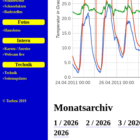
Temperatur in Grad Celsius
»
Schneewette
25.0
»
Schneefakten
»
Badestellen
20.0
Fotos
»
Hausfotos
15.0
Intern
10.0
»
Karten / Anreise
»
Webcam live
5.0
Technik
»
Technik
0.0
»
Seitenupdates
24.04.2011 00:00
26.04.2011 00:00
© Torben 2019
Monatsarchiv
1 / 2026
2 / 2026
3 / 202
2026