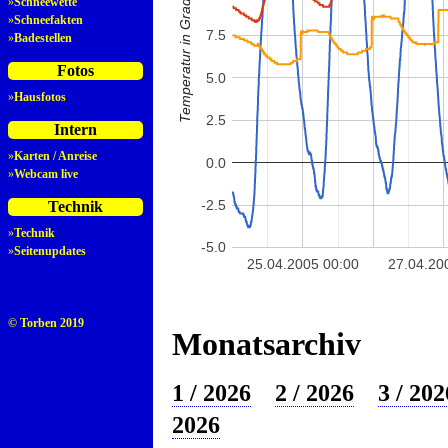
Temperatur in Grad Celsius
»
Schneewette
»
Schneefakten
7.5
»
Badestellen
Fotos
5.0
»
Hausfotos
2.5
Intern
»
Karten / Anreise
0.0
»
Webcam live
-2.5
Technik
»
Technik
-5.0
»
Seitenupdates
25.04.2005 00:00
27.04.20
© Torben 2019
Monatsarchiv
1 / 2026
2 / 2026
3 / 202
2026