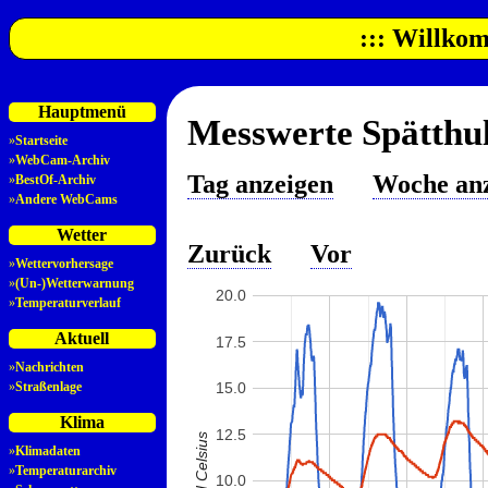
::: Willkom
Hauptmenü
Messwerte Spätthul
»
Startseite
»
WebCam-Archiv
Tag anzeigen
Woche an
»
BestOf-Archiv
»
Andere WebCams
Wetter
Zurück
Vor
»
Wettervorhersage
»
(Un-)Wetterwarnung
20.0
»
Temperaturverlauf
Aktuell
17.5
»
Nachrichten
»
Straßenlage
15.0
Klima
12.5
»
Klimadaten
»
Temperaturarchiv
10.0