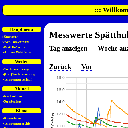
::: Willkom
Hauptmenü
Messwerte Spätthul
»
Startseite
»
WebCam-Archiv
Tag anzeigen
Woche an
»
BestOf-Archiv
»
Andere WebCams
Wetter
Zurück
Vor
»
Wettervorhersage
»
(Un-)Wetterwarnung
18.0
»
Temperaturverlauf
Aktuell
16.0
»
Nachrichten
»
Straßenlage
14.0
Klima
12.0
»
Klimadaten
»
Temperaturarchiv
10.0