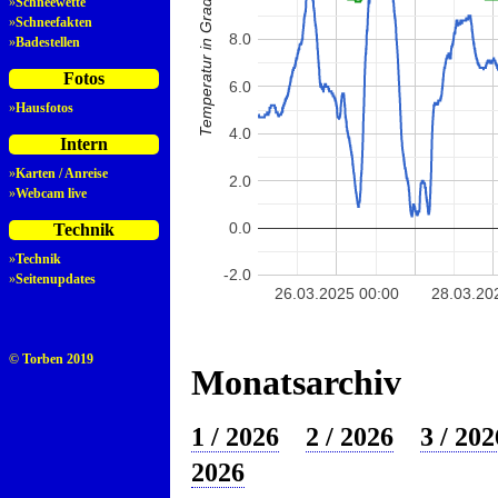
Temperatur in Grad Celsius
»
Schneewette
»
Schneefakten
8.0
»
Badestellen
Fotos
6.0
»
Hausfotos
4.0
Intern
»
Karten / Anreise
2.0
»
Webcam live
0.0
Technik
»
Technik
-2.0
»
Seitenupdates
26.03.2025 00:00
28.03.20
© Torben 2019
Monatsarchiv
1 / 2026
2 / 2026
3 / 202
2026