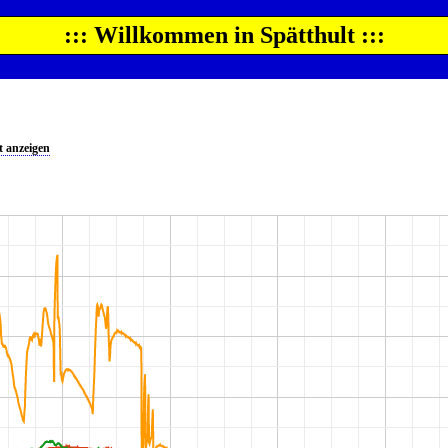
::: Willkommen in Spätthult :::
 anzeigen