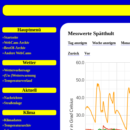
Hauptmenü
Messwerte Spätthult
»
Startseite
»
WebCam-Archiv
Tag anzeigen
Woche anzeigen
Monat
»
BestOf-Archiv
»
Andere WebCams
Zurück
Vor
60.0
Wetter
»
Wettervorhersage
»
(Un-)Wetterwarnung
50.0
»
Temperaturverlauf
Aktuell
40.0
»
Nachrichten
Temperatur in Grad Celsius
»
Straßenlage
Klima
30.0
»
Klimadaten
»
Temperaturarchiv