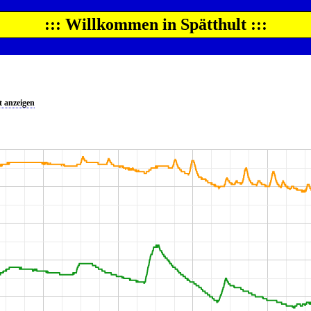
::: Willkommen in Spätthult :::
 anzeigen