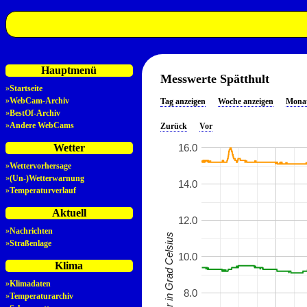
Hauptmenü
Messwerte Spätthult
»
Startseite
»
WebCam-Archiv
Tag anzeigen
Woche anzeigen
Monat
»
BestOf-Archiv
»
Andere WebCams
Zurück
Vor
16.0
Wetter
»
Wettervorhersage
»
(Un-)Wetterwarnung
14.0
»
Temperaturverlauf
Aktuell
12.0
»
Nachrichten
Temperatur in Grad Celsius
»
Straßenlage
10.0
Klima
»
Klimadaten
8.0
»
Temperaturarchiv