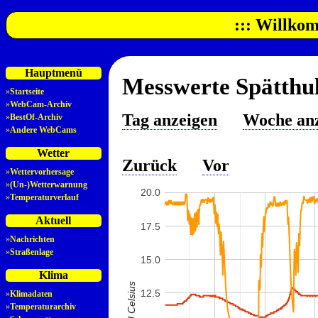
::: Willkom
Hauptmenü
Messwerte Spätthul
»
Startseite
»
WebCam-Archiv
Tag anzeigen
Woche an
»
BestOf-Archiv
»
Andere WebCams
Wetter
Zurück
Vor
»
Wettervorhersage
»
(Un-)Wetterwarnung
20.0
»
Temperaturverlauf
Aktuell
17.5
»
Nachrichten
»
Straßenlage
15.0
Klima
12.5
»
Klimadaten
»
Temperaturarchiv