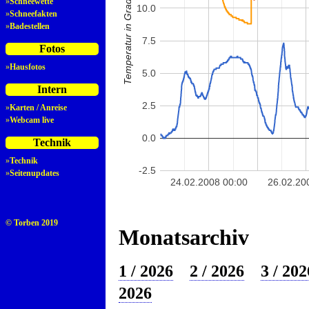
Temperatur in Grad Celsius
»
Schneewette
10.0
»
Schneefakten
»
Badestellen
7.5
Fotos
»
Hausfotos
5.0
Intern
2.5
»
Karten / Anreise
»
Webcam live
0.0
Technik
»
Technik
-2.5
»
Seitenupdates
24.02.2008 00:00
26.02.20
© Torben 2019
Monatsarchiv
1 / 2026
2 / 2026
3 / 202
2026