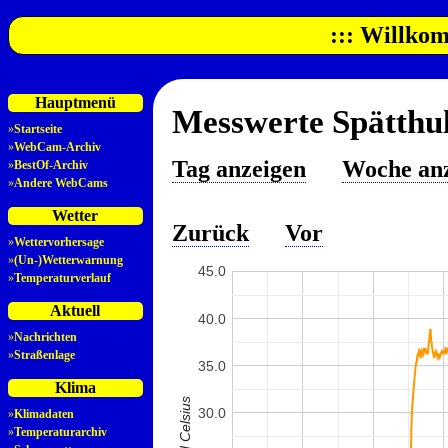
::: Willkom
Hauptmenü
Messwerte Spätthul
»
Startseite
»
WebCam-Archiv
Tag anzeigen
Woche an
»
BestOf-Archiv
»
Andere WebCams
Wetter
Zurück
Vor
»
Wettervorhersage
»
(Un-)Wetterwarnung
45.0
»
Temperaturverlauf
Aktuell
40.0
»
Nachrichten
»
Straßenlage
35.0
Klima
30.0
»
Klimadaten
»
Temperaturarchiv