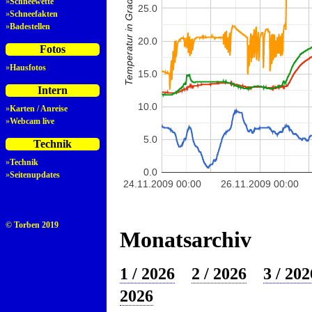
Temperatur in Grad Celsius
»
Schneewette
25.0
»
Schneefakten
»
Badestellen
20.0
Fotos
»
Hausfotos
15.0
Intern
10.0
»
Karten / Anreise
»
Webcam live
5.0
Technik
»
Technik
0.0
»
Seitenupdates
24.11.2009 00:00
26.11.2009 00:00
© Torben 2019
Monatsarchiv
1 / 2026
2 / 2026
3 / 202
2026