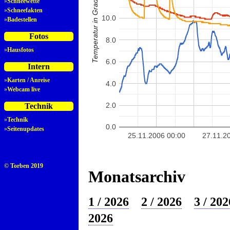
Temperatur in Grad Celsius
»
Schneewette
»
Schneefakten
10.0
»
Badestellen
Fotos
8.0
»
Hausfotos
6.0
Intern
»
Karten / Anreise
4.0
»
Webcam live
2.0
Technik
»
Technik
0.0
»
Seitenupdates
25.11.2006 00:00
27.11.2
© Torben 2019
Monatsarchiv
1 / 2026
2 / 2026
3 / 202
2026