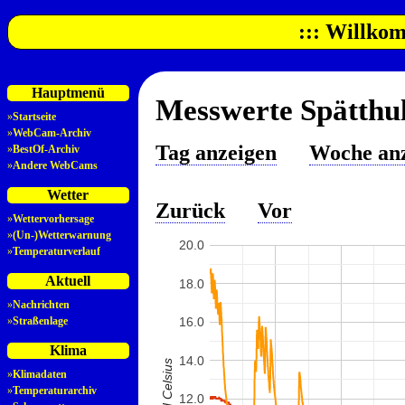
::: Willkom
Hauptmenü
Messwerte Spätthul
»
Startseite
»
WebCam-Archiv
Tag anzeigen
Woche an
»
BestOf-Archiv
»
Andere WebCams
Wetter
Zurück
Vor
»
Wettervorhersage
»
(Un-)Wetterwarnung
20.0
»
Temperaturverlauf
Aktuell
18.0
»
Nachrichten
»
Straßenlage
16.0
Klima
14.0
»
Klimadaten
»
Temperaturarchiv
12.0