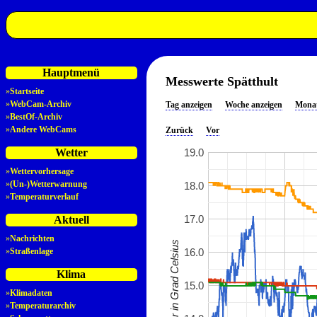
Hauptmenü
Messwerte Spätthult
»
Startseite
»
WebCam-Archiv
Tag anzeigen
Woche anzeigen
Monat
»
BestOf-Archiv
»
Andere WebCams
Zurück
Vor
19.0
Wetter
»
Wettervorhersage
»
(Un-)Wetterwarnung
18.0
»
Temperaturverlauf
17.0
Aktuell
»
Nachrichten
Temperatur in Grad Celsius
16.0
»
Straßenlage
Klima
15.0
»
Klimadaten
»
Temperaturarchiv