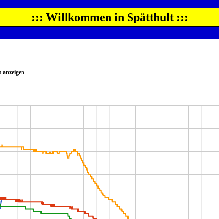
::: Willkommen in Spätthult :::
 anzeigen