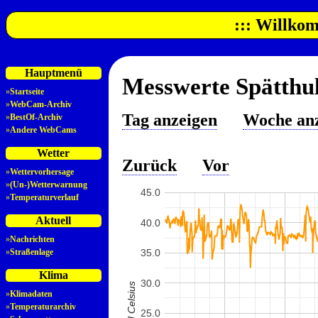
::: Willkom
Hauptmenü
Messwerte Spätthul
»
Startseite
»
WebCam-Archiv
Tag anzeigen
Woche an
»
BestOf-Archiv
»
Andere WebCams
Wetter
Zurück
Vor
»
Wettervorhersage
»
(Un-)Wetterwarnung
45.0
»
Temperaturverlauf
Aktuell
40.0
»
Nachrichten
»
Straßenlage
35.0
Klima
30.0
»
Klimadaten
»
Temperaturarchiv
25.0