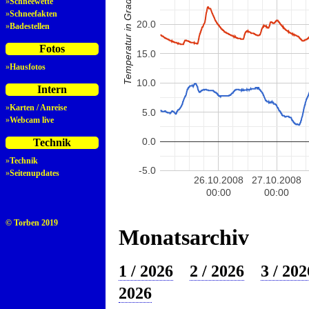
Temperatur in Grad Celsius
»
Schneewette
»
Schneefakten
20.0
»
Badestellen
Fotos
15.0
»
Hausfotos
10.0
Intern
»
Karten / Anreise
5.0
»
Webcam live
0.0
Technik
»
Technik
-5.0
»
Seitenupdates
26.10.2008
27.10.2008
00:00
00:00
© Torben 2019
Monatsarchiv
1 / 2026
2 / 2026
3 / 202
2026