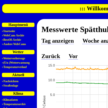
::: Willkom
Hauptmenü
Messwerte Spätthul
»
Startseite
»
WebCam-Archiv
Tag anzeigen
Woche an
»
BestOf-Archiv
»
Andere WebCams
Wetter
Zurück
Vor
»
Wettervorhersage
»
(Un-)Wetterwarnung
15.0
»
Temperaturverlauf
Aktuell
10.0
»
Nachrichten
»
Straßenlage
Klima
5.0
»
Klimadaten
»
Temperaturarchiv